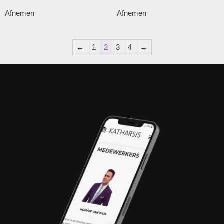
Afnemen
Afnemen
←
1
2
3
4
→