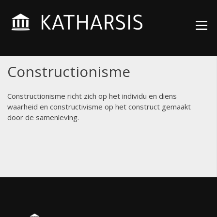
Skip
Wijsheden die voor je
KATHARSIS
to
werken
ACADEMY
content
Constructionisme
Constructionisme richt zich op het individu en diens
waarheid en constructivisme op het construct gemaakt
door de samenleving.