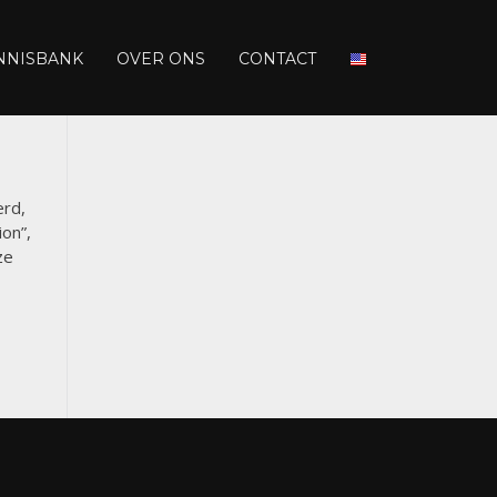
NNISBANK
OVER ONS
CONTACT
erd,
on”,
ze