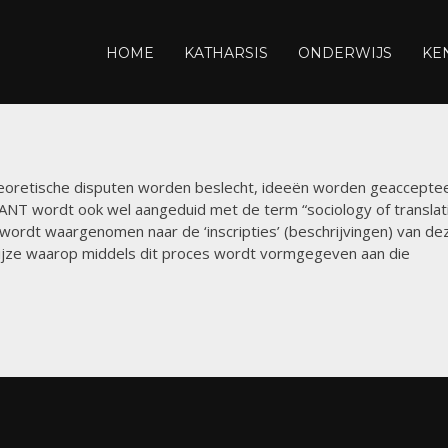
den
THARSIS
r je
HOME
KATHARSIS
ONDERWIJS
KE
ADEMY
heoretische disputen worden beslecht, ideeën worden geaccepte
T wordt ook wel aangeduid met de term “sociology of translati
 wordt waargenomen naar de ‘inscripties’ (beschrijvingen) van de
wijze waarop middels dit proces wordt vormgegeven aan die