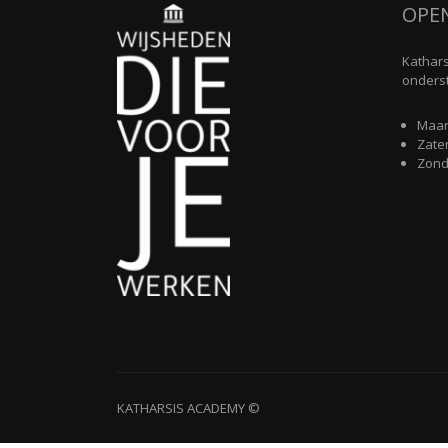
OPE
Kathars
onderst
Maand
Zater
Zonda