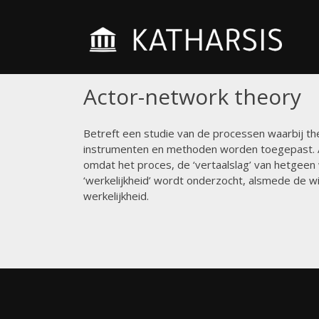
Skip
Wijshe
to
KA
die voo
content
AC
werken
Actor-network theory
Betreft een studie van de processen waarbij t
instrumenten en methoden worden toegepast. AN
omdat het proces, de ‘vertaalslag’ van hetgeen
‘werkelijkheid’ wordt onderzocht, alsmede de 
werkelijkheid.