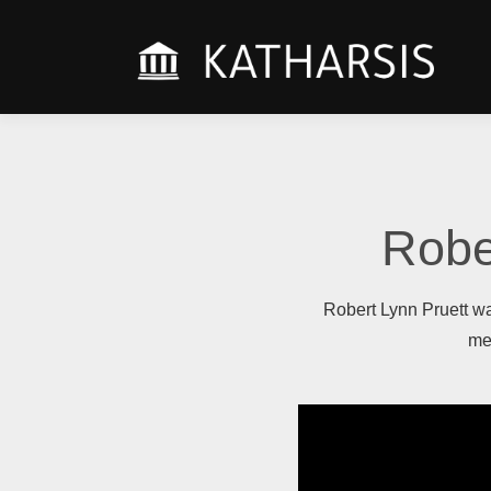
Wijshe
KA
die voor
AC
werken
Robe
Robert Lynn Pruett w
me