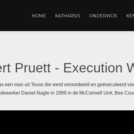
den
THARSIS
 je
HOME
KATHARSIS
ONDERWIJS
KE
ADEMY
rt Pruett - Execution 
as een man uit Texas die werd veroordeeld en geëxecuteerd v
dewerker Daniel Nagle in 1999 in de McConnell Unit, Bee Coun