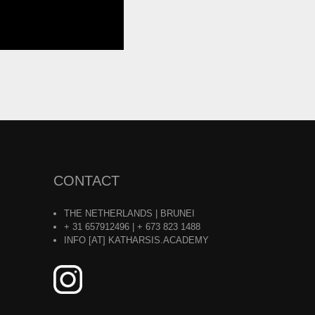
CONTACT
THE NETHERLANDS | BRUNEI
+ 31 657912496 | + 673 823 1488
INFO [AT] KATHARSIS.ACADEMY