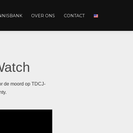
NNISBANK
OVER ONS
CONTACT
Watch
oor de moord op TDCJ-
ty.