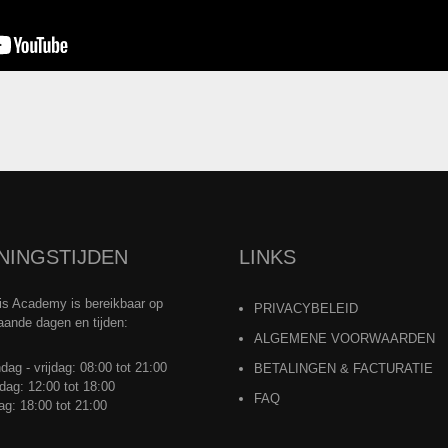
NINGSTIJDEN
LINKS
is Academy is bereikbaar op
PRIVACYBELEID
aande dagen en tijden:
ALGEMENE VOORWAARDEN
ag - vrijdag: 08:00 tot 21:00
BETALINGEN & FACTURATIE
dag: 12:00 tot 18:00
FAQ
g: 18:00 tot 21:00