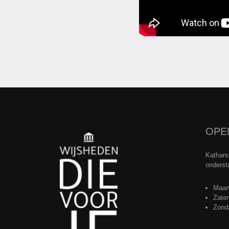
OPE
Kathars
onderst
Maand
Zater
Zonda