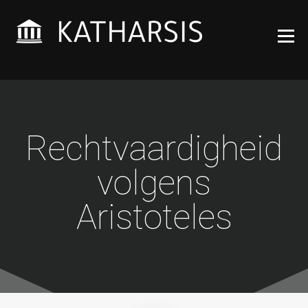
Wijsheden die voor je
KATHARSIS
werken
ACADEMY
Rechtvaardigheid
volgens
Aristoteles